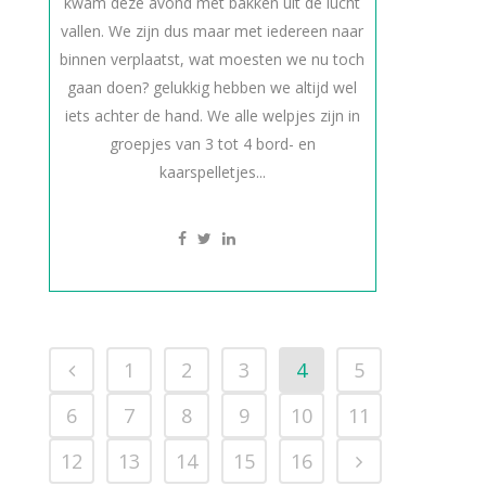
kwam deze avond met bakken uit de lucht
vallen. We zijn dus maar met iedereen naar
binnen verplaatst, wat moesten we nu toch
gaan doen? gelukkig hebben we altijd wel
iets achter de hand. We alle welpjes zijn in
groepjes van 3 tot 4 bord- en
kaarspelletjes...
1
2
3
4
5
6
7
8
9
10
11
12
13
14
15
16