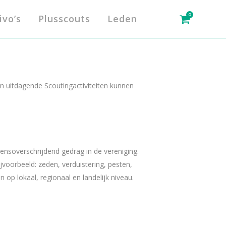
0
ivo’s
Plusscouts
Leden
en uitdagende Scoutingactiviteiten kunnen
ensoverschrijdend gedrag in de vereniging.
voorbeeld: zeden, verduistering, pesten,
op lokaal, regionaal en landelijk niveau.