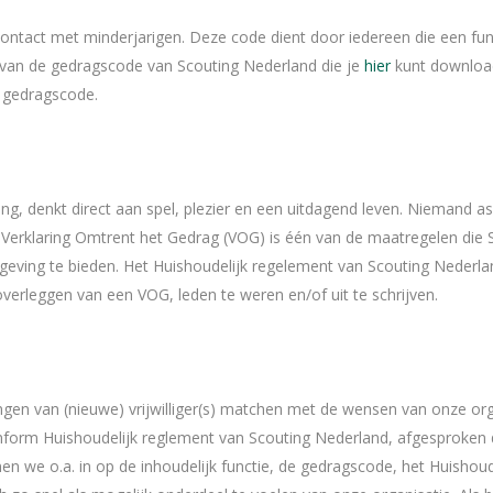
ontact met minderjarigen. Deze code dient door iedereen die een func
van de gedragscode van Scouting Nederland die je
hier
kunt downloade
e gedragscode.
ing, denkt direct aan spel, plezier en een uitdagend leven. Niemand 
 Verklaring Omtrent het Gedrag (VOG) is één van de maatregelen die 
geving te bieden. Het Huishoudelijk regelement van Scouting Nederl
overleggen van een VOG, leden te weren en/of uit te schrijven.
en van (nieuwe) vrijwilliger(s) matchen met de wensen van onze organ
orm Huishoudelijk reglement van Scouting Nederland, afgesproken 
en we o.a. in op de inhoudelijk functie, de gedragscode, het Huishoudel