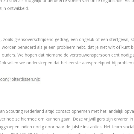
ch zo snel als mogelijk onderdeel te voelen van onze organisatie. Als
ijn ontwikkeld.
ie, zoals grensoverschrijdend gedrag, een ongeluk of een sterfgeval, 
worden benaderd als je een probleem hebt, dat je niet wilt of kunt 
als ouders. We hopen dat niemand de vertrouwenspersoon echt nodig za
Ook willen we onderstrepen dat het eerste aanspreekpunt bij probleme
 van Scouting Nederland altijd contact opnemen met het landelijk opva
over hoe ze hiermee om kunnen gaan. Deze vrijwilligers zijn ervaren in
inggroepen indien nodig door naar de juiste instanties. Het team sociale