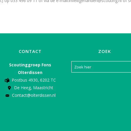
t) op 033 496 09 11 of via de e-mail:
inveiligehanden@scouting.nl
of
s
CONTACT
ZOEK
Scoutinggroep Fons
Olterdissen
Postbus 4930, 6202 TC
De Heeg, Maastricht
Contact@olterdissen.nl