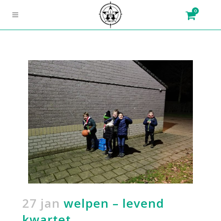
0
27 jan
welpen – levend
kwartet