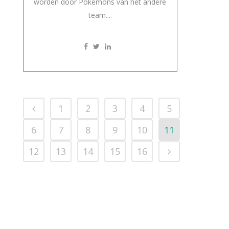
worden door Pokémons van het andere
team....
1
2
3
4
5
6
7
8
9
10
11
12
13
14
15
16