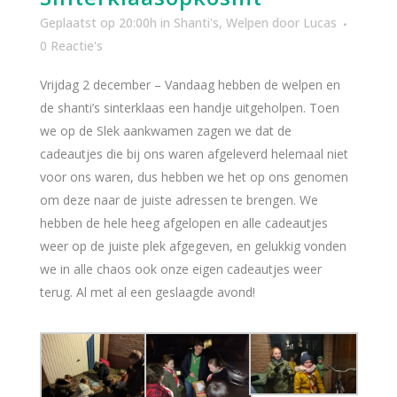
Geplaatst op 20:00h
in
Shanti's
,
Welpen
door
Lucas
0 Reactie's
Vrijdag 2 december – Vandaag hebben de welpen en
de shanti’s sinterklaas een handje uitgeholpen. Toen
we op de Slek aankwamen zagen we dat de
cadeautjes die bij ons waren afgeleverd helemaal niet
voor ons waren, dus hebben we het op ons genomen
om deze naar de juiste adressen te brengen. We
hebben de hele heeg afgelopen en alle cadeautjes
weer op de juiste plek afgegeven, en gelukkig vonden
we in alle chaos ook onze eigen cadeautjes weer
terug. Al met al een geslaagde avond!