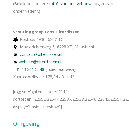
(Bekijk ook andere
foto’s van ons gebouw
, log eerst in
onder “leden”.)
Scoutinggroep Fons Olterdissen
Postbus 4930, 6202 TC
Maastrichterweg 5, 6228 XT, Maastricht
contact@olterdissen.nl
website@olterdissen.nl
+31 43 361 5548
(indien aanwezig)
Kaartcoördinaat: 178,84 / 314,42
[ngg src=”galleries” ids=”294″
sortorder=”22552,22547,22537,22538,22546,22545,22551,22
display=”basic_slideshow”]
Omgeving