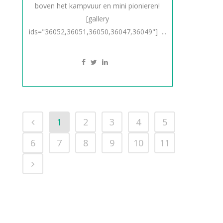
boven het kampvuur en mini pionieren!
[gallery
ids="36052,36051,36050,36047,36049"] ...
1
2
3
4
5
6
7
8
9
10
11