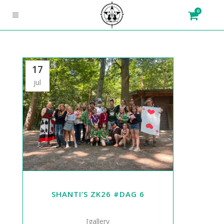
0
17
jul
SHANTI’S ZK26 #DAG 6
[gallery