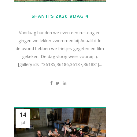
SHANTI’S ZK26 #DAG 4
Vandaag hadden we even een rustdag en
gingen we lekker zwemmen bij Aqualibi! In
de avond hebben we frietjes gegeten en film
gekeken. De dag vloog weer voorbij :).
[gallery ids="36185,36186,36187,36188"]...
14
jul