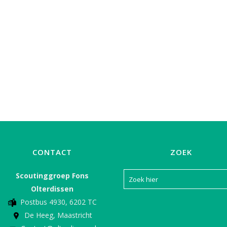
CONTACT
ZOEK
Scoutinggroep Fons
Olterdissen
Postbus 4930, 6202 TC
De Heeg, Maastricht