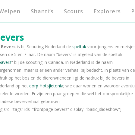
Welpen
Shanti’s
Scouts
Explorers
P
evers
e
Bevers
is bij Scouting Nederland de
speltak
voor jongens en meisje
sen de 5 en 7 jaar. De naam “bevers” is afgeleid van de speltak
avers
” bij de scouting in Canada. In Nederland is de naam
rgenomen, maar is er een ander verhaal bij bedacht. In plaats van de
ruk op het bos en de dierenvrienden ligt de nadruk bij de bevers in
derland op het
dorp Hotsjietonia
; wie daar wonen en watvoor avontu
beleefd worden. Er zijn een paar groepen die wél het oorspronkelijke
nadese beververhaal gebruiken.
g src=”tags” ids=”frontpage-bevers” display=”basic_slideshow”]