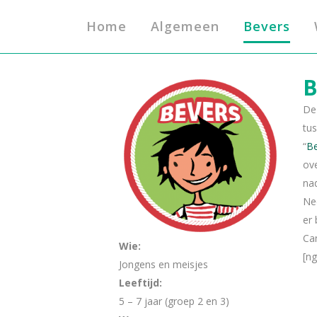
Home
Algemeen
Bevers
B
D
tus
“
Be
ove
nad
Ne
er 
Ca
Wie:
[ng
Jongens en meisjes
Leeftijd:
5 – 7 jaar (groep 2 en 3)