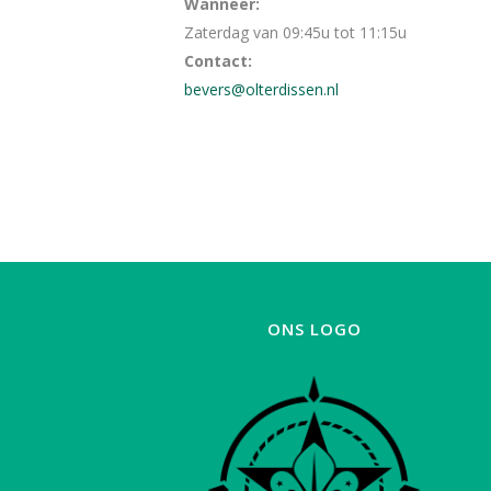
Wanneer:
Zaterdag van 09:45u tot 11:15u
Contact:
bevers@olterdissen.nl
ONS LOGO