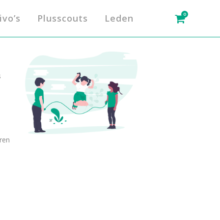
0
ivo’s
Plusscouts
Leden
s
ren