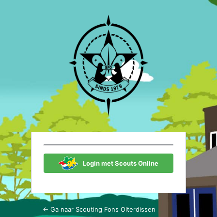
Login
Scouting Fon
Login met Scouts Online
← Ga naar Scouting Fons Olterdissen