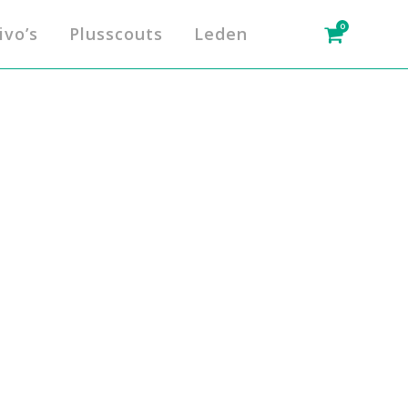
0
ivo’s
Plusscouts
Leden