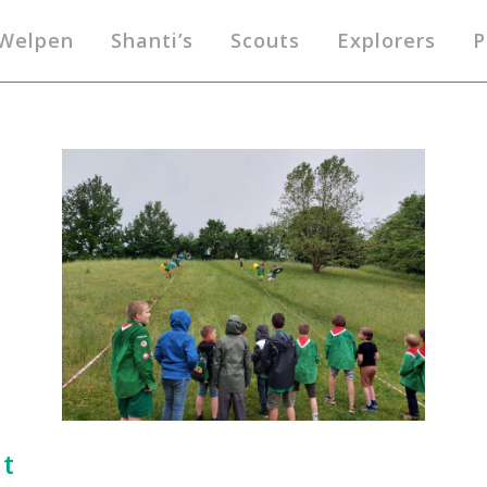
Welpen
Shanti’s
Scouts
Explorers
P
t