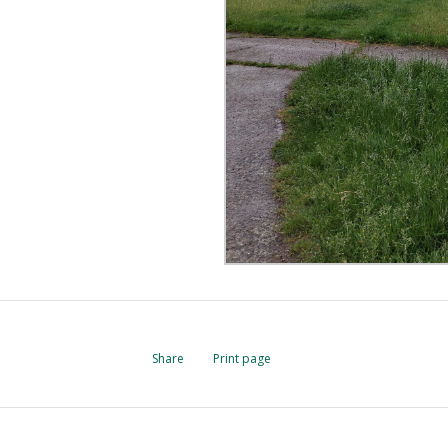
Share
Print page