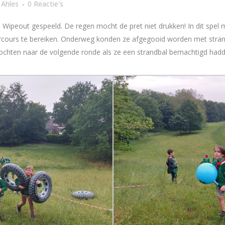
 Ahles
0 Reactie's
Wipeout gespeeld. De regen mocht de pret niet drukken! In dit spe
arcours te bereiken. Onderweg konden ze afgegooid worden met stran
ochten naar de volgende ronde als ze een strandbal bemachtigd hadd