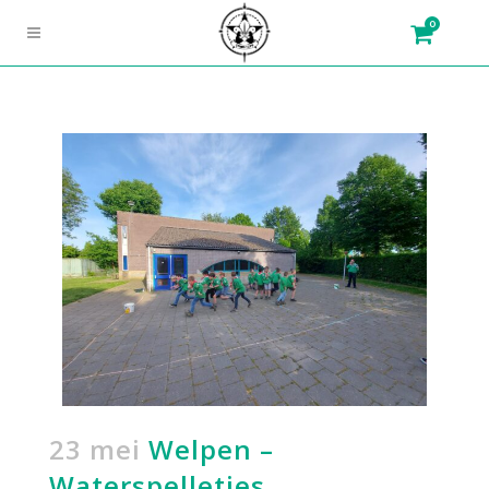
0
23 mei
Welpen –
Waterspelletjes