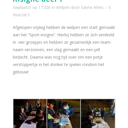
Geplaatst op 17:32h
in
Welpen
door
Sanne Ahles
0
Reactie's
Afgelopen vrijdag hebben de welpen een start gemaakt
aan het “Sport-insigne”. Hierbij hebben ze zich verdeeld
in vier groepjes en hebben ze gezamenlijk een team-
naam verzonnen, een vlag gemaakt en een yell
bedacht. Daarna was nog tijd over om een potje
verstoppertje in het donker te spelen rondom het
gebouw!