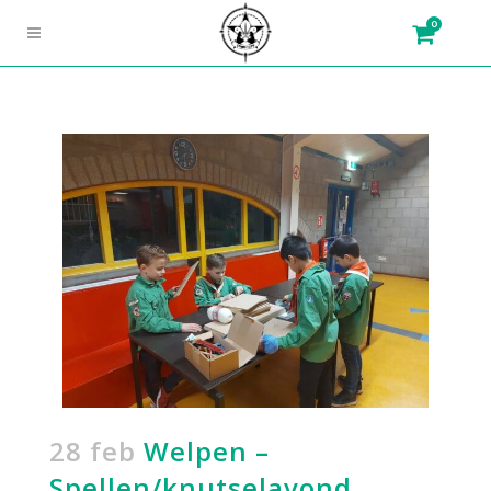
0
28 feb
Welpen –
Spellen/knutselavond