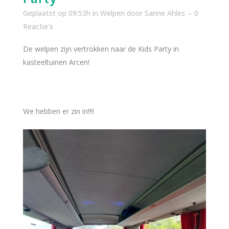
Geplaatst op 09:53h
in
Welpen
door
Sanne Ahles
0
Reactie's
De welpen zijn vertrokken naar de Kids Party in
kasteeltuinen Arcen!
We hebben er zin in!!!!