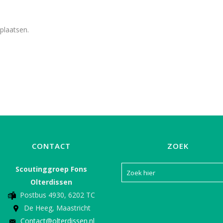
plaatsen.
CONTACT
ZOEK
Scoutinggroep Fons
Olterdissen
Postbus 4930, 6202 TC
De Heeg, Maastricht
Contact@olterdissen.nl