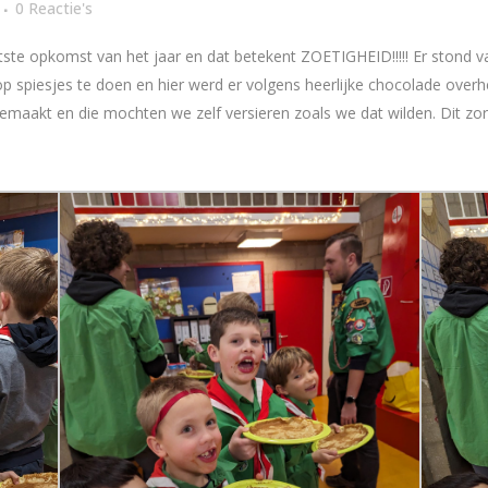
0 Reactie's
ste opkomst van het jaar en dat betekent ZOETIGHEID!!!!! Er stond v
op spiesjes te doen en hier werd er volgens heerlijke chocolade ove
maakt en die mochten we zelf versieren zoals we dat wilden. Dit zo