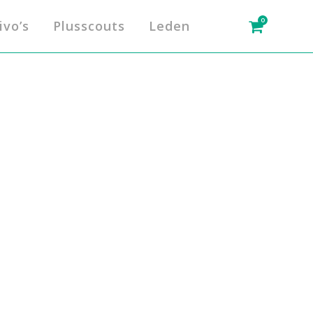
0
ivo’s
Plusscouts
Leden