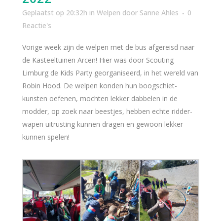
Geplaatst op 20:32h
in
Welpen
door
Sanne Ahles
0
Reactie's
Vorige week zijn de welpen met de bus afgereisd naar
de Kasteeltuinen Arcen! Hier was door Scouting
Limburg de Kids Party georganiseerd, in het wereld van
Robin Hood. De welpen konden hun boogschiet-
kunsten oefenen, mochten lekker dabbelen in de
modder, op zoek naar beestjes, hebben echte ridder-
wapen uitrusting kunnen dragen en gewoon lekker
kunnen spelen!