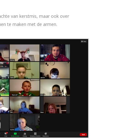
dachte van kerstmis, maar ook over
men te maken met de armen.