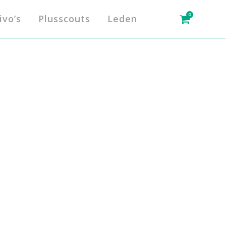
0
ivo’s
Plusscouts
Leden