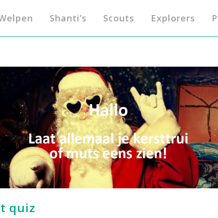
Welpen
Shanti’s
Scouts
Explorers
P
t quiz