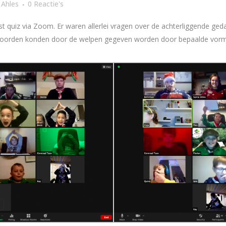
 Ahles
0 Reactie's
t quiz via Zoom. Er waren allerlei vragen over de achterliggende ge
twoorden konden door de welpen gegeven worden door bepaalde vor