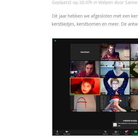
Geplaatst op 20:47h
in
Welpen
door
Sanne
Dit jaar hebben we afgesloten met een kers
kerstliedjes, kerstbomen en meer. De an