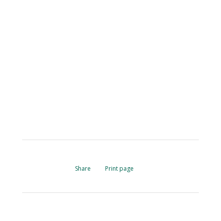
Share
Print page