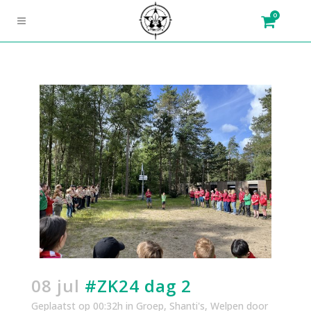
0
08 jul
#ZK24 dag 2
Geplaatst op 00:32h
in
Groep
,
Shanti's
,
Welpen
door