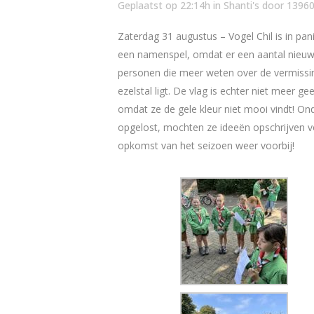
Geplaatst op 22:14h
in
Shanti's
door
1396
Zaterdag 31 augustus – Vogel Chil is in pan
een namenspel, omdat er een aantal nieuwe 
personen die meer weten over de vermissin
ezelstal ligt. De vlag is echter niet meer 
omdat ze de gele kleur niet mooi vindt! O
opgelost, mochten ze ideeën opschrijven v
opkomst van het seizoen weer voorbij!