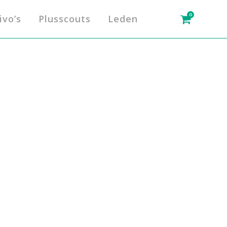
0
ivo’s
Plusscouts
Leden