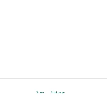
Share
Print page