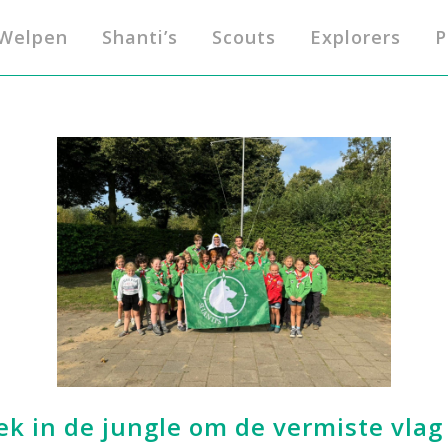
Welpen
Shanti’s
Scouts
Explorers
P
ek in de jungle om de vermiste vlag