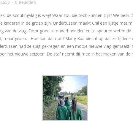
02650
0 Reactie's
iek; de scoutingvlag is weg! Waar zou die toch kunnen zijn? We beslui
kinderen in de groep zijn. Ondertussen maakt Chil een lijstje met mo
g van de vlag. Door goed te onderhandelen en te speuren weten de Sh
geel, maar groen… Hoe kan dat nou? Slang Kaa biecht op dat ze tijdens
ndertussen had ze spijt gekregen en een mooie nieuwe vlag gemaakt. N
oor het nieuwe seizoen. De staf neemt dit mee in het maken van de n