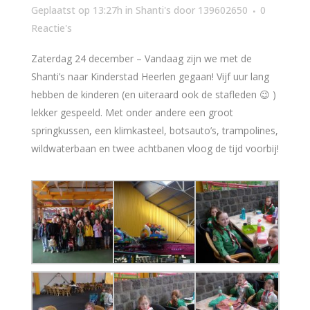
Geplaatst op 13:27h
in
Shanti's
door
139602650
0
Reactie's
Zaterdag 24 december – Vandaag zijn we met de
Shanti’s naar Kinderstad Heerlen gegaan! Vijf uur lang
hebben de kinderen (en uiteraard ook de stafleden 😉 )
lekker gespeeld. Met onder andere een groot
springkussen, een klimkasteel, botsauto’s, trampolines,
wildwaterbaan en twee achtbanen vloog de tijd voorbij!