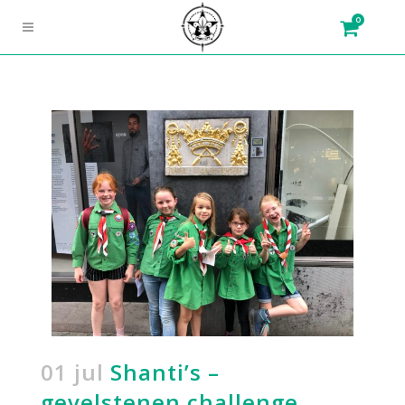
0
01 jul
Shanti’s –
gevelstenen challenge