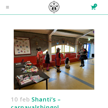
0
10 feb
Shanti’s –
carnavalsbingo!