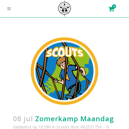
0
08 jul
Zomerkamp Maandag
Geplaatst op 10:58h
in
Scouts
door
602531754
0