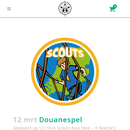
0
12 mrt
Douanespel
Geplaatst op 12:11h
in
Scouts
door
Eline
0 Reactie's