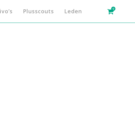
0
ivo’s
Plusscouts
Leden