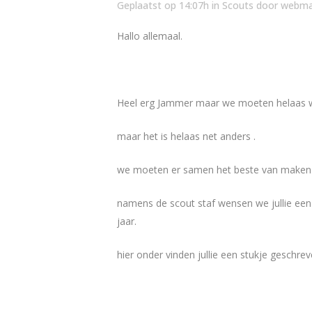
Geplaatst op 14:07h
in
Scouts
door
webma
Hallo allemaal.
Heel erg Jammer maar we moeten helaas w
maar het is helaas net anders .
we moeten er samen het beste van maken
namens de scout staf wensen we jullie een 
jaar.
hier onder vinden jullie een stukje geschre