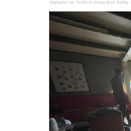
Geplaatst op 10:55h
in
Groep
door
Robby