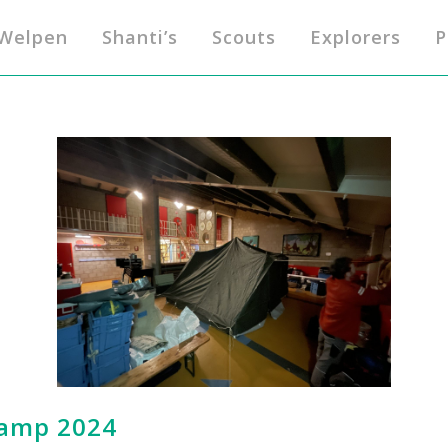
Welpen
Shanti’s
Scouts
Explorers
P
kamp 2024