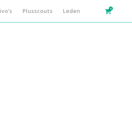
0
ivo’s
Plusscouts
Leden