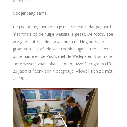
Reactie's
Goojendaag same,
Heij is ’t daan, t ierste nuije nuijts beriech dat gepaard
mèt foto’s op de nuijje website is gezat. De foto’s, zoe
wie geer dat kint zien, vaan nnen middeg boeop è
groet aontal staflede ziech höbbe ingezat um de lokale
op te ruime en de Pivo’s met de Wellepe en Shanti’s te
laote wissele vaan lokaal. Jaojao, uzze Pivo groep (18-
23 jaor) is fleenk aon ’t oetgreuje. Alleweil zien zie mèt
z’n 19ne!