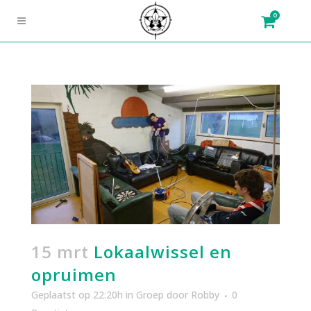
0
15 mrt
Lokaalwissel en
opruimen
Geplaatst op 22:20h
in
Groep
door
Robby
0