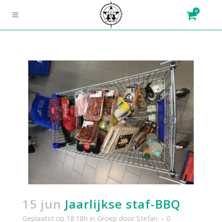
0
15 jun
Jaarlijkse staf-BBQ
Geplaatst op 18:18h
in
Groep
door
Stefan
0