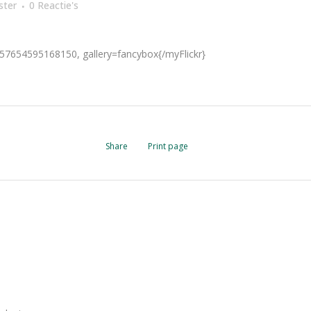
ter
0 Reactie's
57654595168150, gallery=fancybox{/myFlickr}
Share
Print page