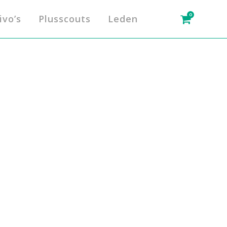
0
ivo’s
Plusscouts
Leden