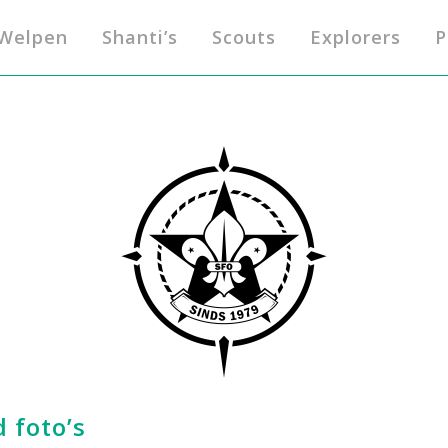
Welpen
Shanti’s
Scouts
Explorers
P
foto’s