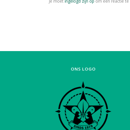
Je moet
ingelogd zijn op
om een reactie te 
ONS LOGO