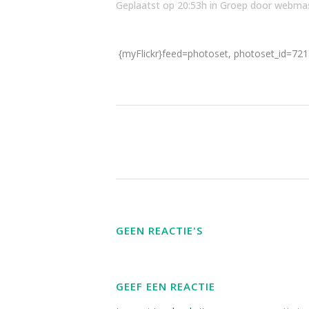
Geplaatst op 20:53h
in
Groep
door
webmas
{myFlickr}feed=photoset, photoset_id=721
GEEN REACTIE'S
GEEF EEN REACTIE