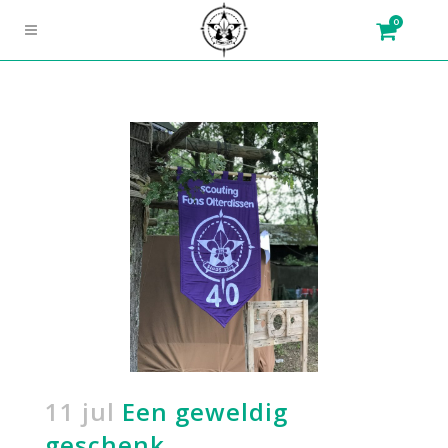
0
11 jul
Een geweldig
geschenk.