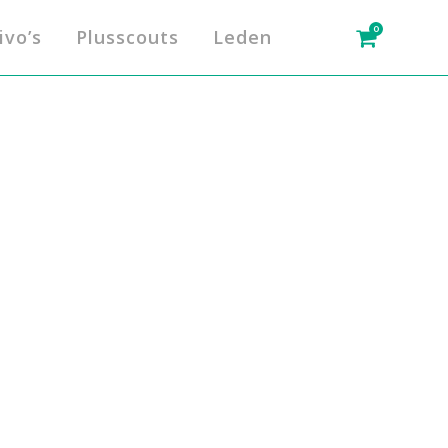
0
ivo’s
Plusscouts
Leden