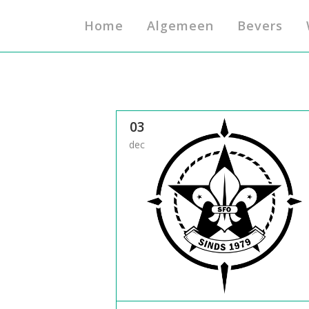
Home
Algemeen
Bevers
03
dec