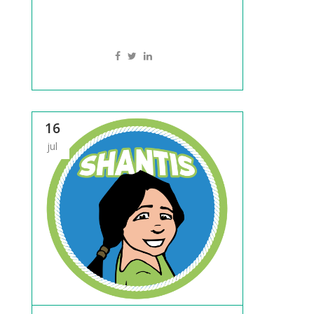
16
jul