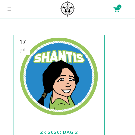
0
17
jul
ZK 2020: DAG 2