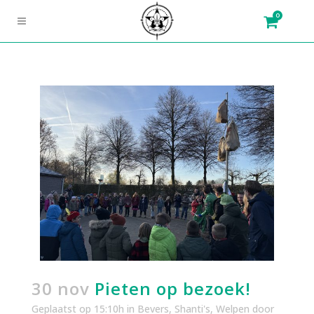
0
30 nov
Pieten op bezoek!
Geplaatst op 15:10h
in
Bevers
,
Shanti's
,
Welpen
door