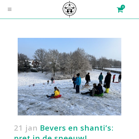
0
21 jan
Bevers en shanti’s:
pret in de sneeuw!