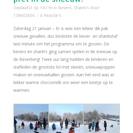
Geplaatst op 14:11h
in
Bevers
,
Shanti's
door
139602650
0 Reactie's
Zaterdag 21 januari – Er is was een lekker dik pak
sneeuw gevallen, dus besloten de bever- en shantistaf
last-minute om het programma om te gooien. De
bevers en shanti’s ging samen spelen in de sneeuw op
de Beverberg! Twee uur lang hadden de kinderen en
stafleden de grootste lol met sleeën, sneeuwpoppen
maken en sneeuwballen gooien. Aan het eind was er
lekker warme chocomelk om weer een beetje op te
warmen.