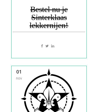
Bestel nu je
Sinterklaas
lekkernijen!
01
nov