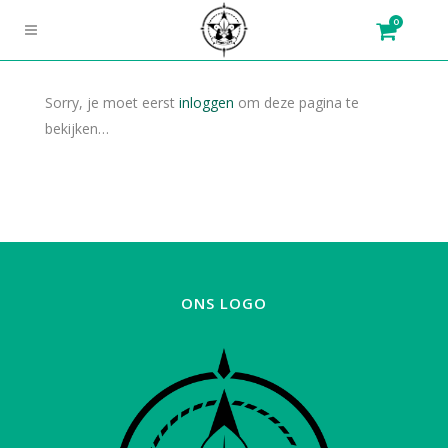
0
Sorry, je moet eerst
inloggen
om deze pagina te
bekijken…
ONS LOGO