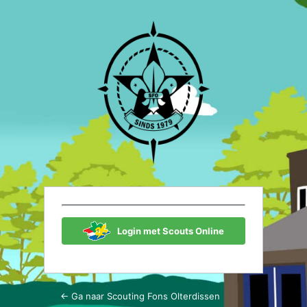
Login
Scouting Fon
Login met Scouts Online
← Ga naar Scouting Fons Olterdissen