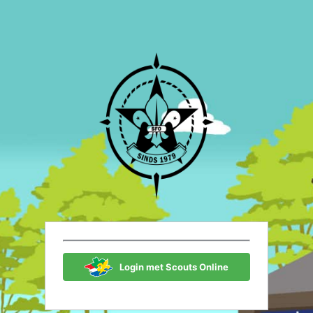
Scouting Fon
Login met Scouts Online