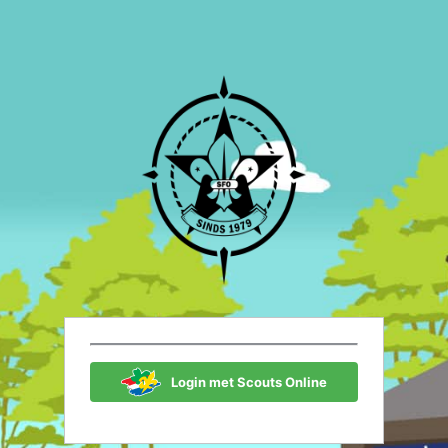
Scouting Fon
Login met Scouts Online