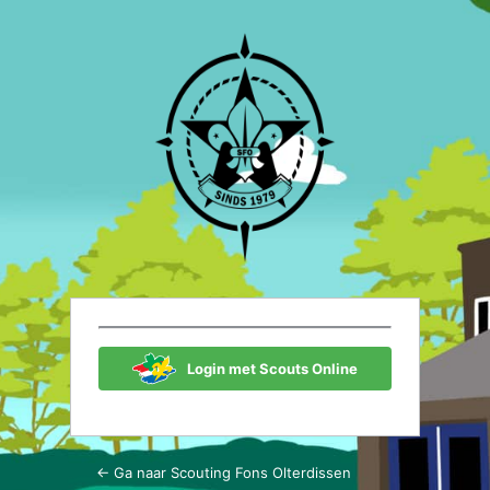
Login
Scouting Fon
Login met Scouts Online
← Ga naar Scouting Fons Olterdissen