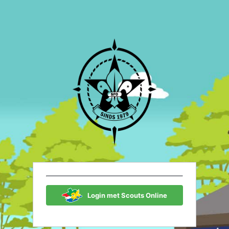
Scouting Fon
Login met Scouts Online