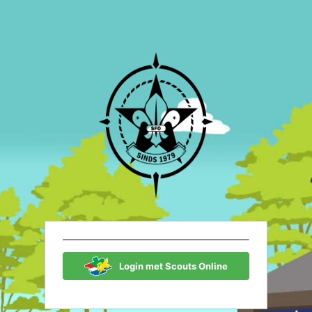
Scouting Fon
Login met Scouts Online