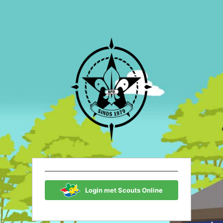
Scouting Fon
Login met Scouts Online