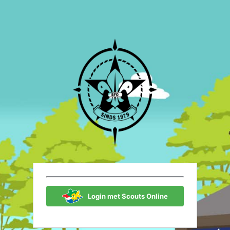
Scouting Fon
Login met Scouts Online