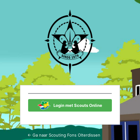
Login
Scouting Fon
Login met Scouts Online
← Ga naar Scouting Fons Olterdissen