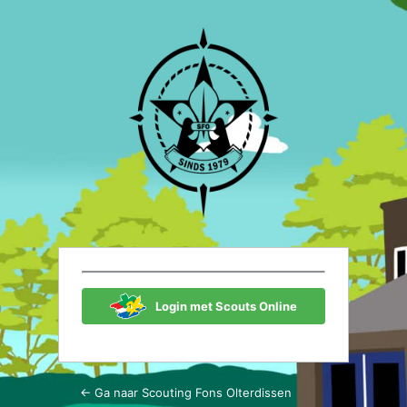
Login
Scouting Fon
Login met Scouts Online
← Ga naar Scouting Fons Olterdissen