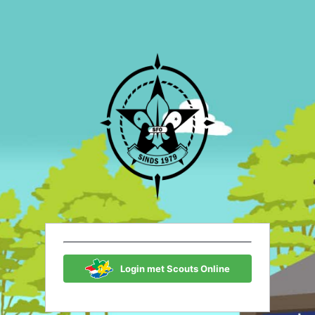
Scouting Fon
Login met Scouts Online